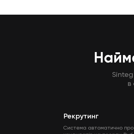
Найма
Sinte
в
Рекрутинг
​Система автоматично про