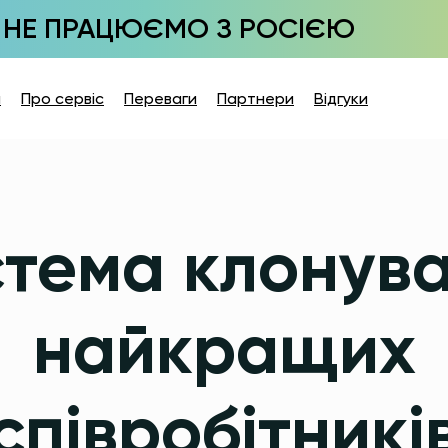
НЕ ПРАЦЮЄМО З РОСІЄЮ
а
Про сервіс
Переваги
Партнери
Відгуки
тема клонув
найкращих
співробітникі