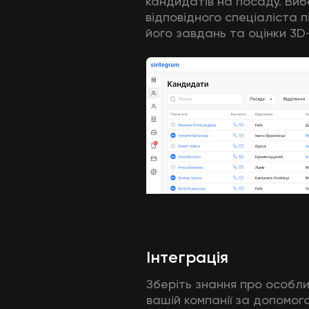
кандидатів на посаду. Виб
відповідного спеціаліста п
його завдань та оцінки 3D
Інтеграція
Зберіть знання про особли
вашій компанії за допомог