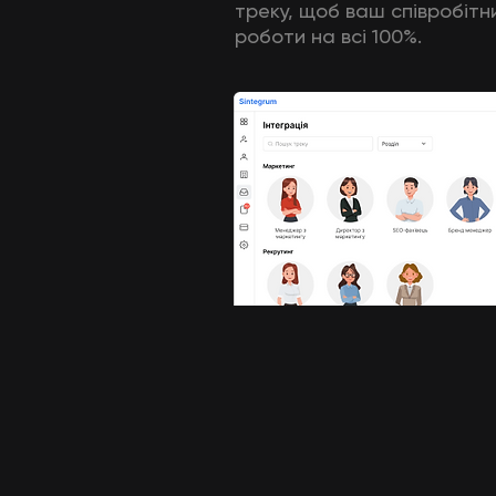
треку, щоб ваш співробітн
роботи на всі 100%.