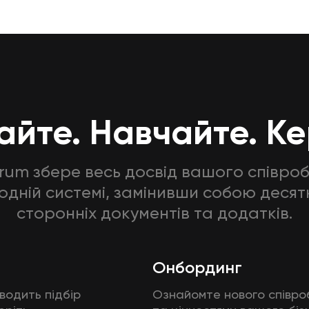
йте. Навчайте. К
grum збере весь досвід вашого співроб
 одній системі, замінивши собою десят
сторонніх документів та додатків.
Онбординг
водить підбір
​Ознайомте нового співро