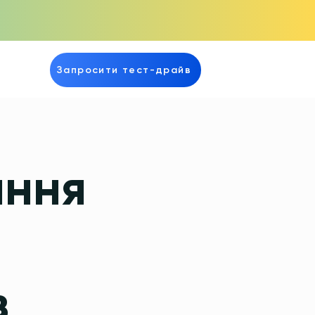
Запросити тест-драйв
ання
в