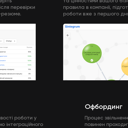
еріть
та цінностями вашого бізн
ісля перевірки
правила в компанії, підго
-резюме.
роботи вже з першого дня
Офбординг
вості роботи у
Процес звільненн
ою інтеграційного
повинен проходи