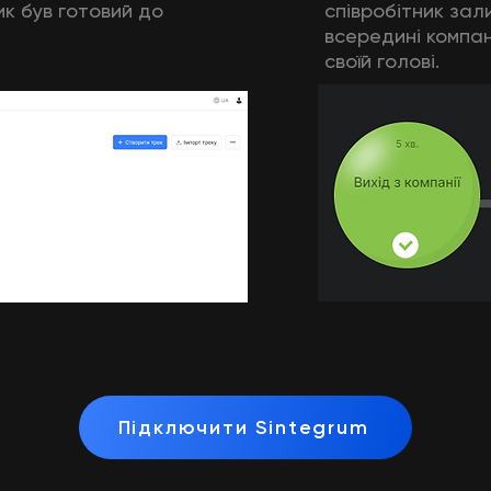
ик був готовий до
співробітник за
всередині компані
своїй голові.
Підключити Sintegrum