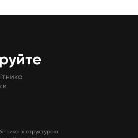
еруйте
ітника
ки
бітника зі структурою