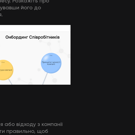
есу. Розкажіть про
тувавши його до
.
я або відходу з компанії
ти правильно, щоб